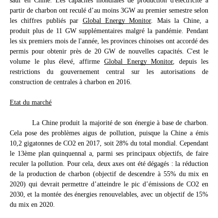
sauf en Chine. Les capacités mondiales de production d'électricité à 
partir de charbon ont reculé d’au moins 3GW au premier semestre selon 
les chiffres publiés par 
Global Energy Monitor
. Mais la Chine, a 
produit plus de 11 GW supplémentaires malgré la pandémie. Pendant 
les six premiers mois de l'année, 
les provinces chinoises ont accordé des 
permis
 pour obtenir près de 20 GW de nouvelles capacités. C'est le 
volume le plus élevé, affirme 
Global Energy Monitor
, depuis les 
restrictions du gouvernement central sur les autorisations de 
construction de centrales à charbon en 2016.
Etat du marché
La Chine produit la majorité de son énergie à base de charbon.
Cela pose des problèmes aigus de pollution, puisque la Chine a émis
10,2 gigatonnes de CO2 en 2017, soit 28% du total mondial. Cependant
le 13ème plan quinquennal a, parmi ses principaux objectifs, de faire
reculer la pollution. Pour cela, deux axes ont été dégagés : la réduction
de la production de charbon (objectif de descendre à 55% du mix en
2020) qui devrait permettre d’atteindre le pic d’émissions de CO2 en
2030, et la montée des énergies renouvelables, avec un objectif de 15%
du mix en 2020.