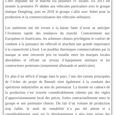
s’être implanté sur le marché via plusieurs JV locales. En 2013 est
montée la première JV dédiée aux véhicules particuliers avec le groupe
étatique Dongfeng, puis en 2018 le groupe s’allie avec Jinbei pour la
production et la commercialisation des véhicules utilitaires.
Les ambitions ont été revues à la baisse faute d’avoir su anticiper
l’évolution rapide des tendances du marché. Contrairement aux
Européens et Américains, les acheteurs chinois privilégient le confort de
conduite à la puissance du véhicule et attachent une grande importance
à la connectivité à bord. Les modèles thermiques commercialisées par la
marque se sont retrouvés pris en tenaille entre les marques locales
abordables et offrant un niveau d’équipement similaire et les
constructeurs premiums (notamment allemands et américains).
En plus d’un déficit d’image dans le pays, l’une des raisons principales
de l’échec du projet de Renault tient également à la conduite des
opérations industrielles au sein du partenariat. La montée en cadence de
la production s’est trouvée considérablement ralentie par des règles
d’approvisionnement local des pièces, fixées contractuellement entre le
groupe et son partenaire chinois. Du fait d’un volume de production
trop faible, le seuil de rentabilité n’a pas été atteint et a
considérablement pesé sur le développement à plus long terme des