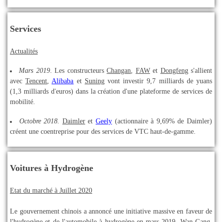
Services
Actualités
Mars 2019
. Les constructeurs
Changan
,
FAW
et
Dongfeng
s'allient
avec
Tencent
,
Alibaba
et
Suning
vont investir 9,7 milliards de yuans
(1,3 milliards d'euros) dans la création d'une plateforme de services de
mobilité.
Octobre 2018.
Daimler
et
Geely
(actionnaire à 9,69% de Daimler)
créent une coentreprise pour des services de VTC haut-de-gamme.
Voitures à Hydrogène
Etat du marché à Juillet 2020
Le gouvernement chinois a annoncé une initiative massive en faveur de
l'hydrogène et de l'automobile à hydrogène en mars 2019. Wan Gang,