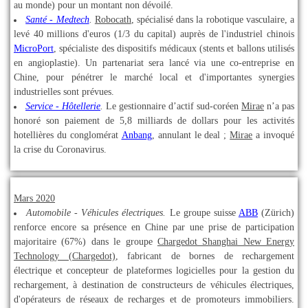
au monde) pour un montant non dévoilé.
Santé - Medtech
.
Robocath
, spécialisé dans la robotique vasculaire, a
levé 40 millions d'euros (1/3 du capital) auprès de l'industriel chinois
MicroPort
, spécialiste des dispositifs médicaux (stents et ballons utilisés
en angioplastie). Un partenariat sera lancé via une co-entreprise en
Chine, pour pénétrer le marché local et d'importantes synergies
industrielles sont prévues.
Service - Hôtellerie
.
Le gestionnaire d’actif sud-coréen
Mirae
n’a pas
honoré son paiement de 5,8 milliards de dollars pour les activités
hotellières du conglomérat
Anbang
, annulant le deal ;
Mirae
a invoqué
la crise du Coronavirus.
Mars 2020
Automobile - Véhicules électriques.
Le groupe suisse
ABB
(Zürich)
renforce encore sa présence en Chine par une prise de participation
majoritaire (67%) dans le groupe
Chargedot Shanghai New Energy
Technology (Chargedot)
, fabricant de bornes de rechargement
électrique et concepteur de plateformes logicielles pour la gestion du
rechargement, à destination de constructeurs de véhicules électriques,
d'opérateurs de réseaux de recharges et de promoteurs immobiliers.