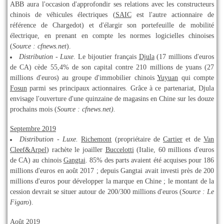
ABB aura l'occasion d'approfondir ses relations avec les constructeurs
chinois de véhicules électriques (
SAIC
est l'autre actionnaire de
référence de Chargedot) et d'élargir son portefeuille de mobilité
électrique, en prenant en compte les normes logicielles chinoises
(
Source : cfnews.net
).
Distribution - Luxe
. Le bijoutier français
Djula
(17 millions d'euros
de CA) cède 55,4% de son capital contre 210 millions de yuans (27
millions d'euros) au groupe d'immobilier chinois
Yuyuan
qui compte
Fosun
parmi ses principaux actionnaires. Grâce à ce partenariat, Djula
envisage l'ouverture d'une quinzaine de magasins en Chine sur les douze
prochains mois (
Source : cfnews.net).
Septembre 2019
Distribution - Luxe.
Richemont
(propriétaire de
Cartier
et de
Van
Cleef&Arpel
) rachète le joailler
Buccelotti
(Italie, 60 millions d'euros
de CA) au chinois
Gangtai
. 85% des parts avaient été acquises pour 186
millions d'euros en août 2017 ; depuis Gangtai avait investi près de 200
millions d'euros pour développer la marque en Chine ; le montant de la
cession devrait se situer autour de 200/300 millions d'euros (
Source : Le
Figaro
).
Août 2019