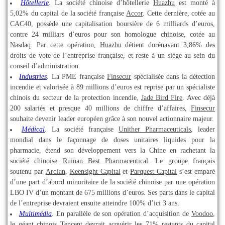
Hôtellerie
.
La société chinoise d’hôtellerie
Huazhu
est monté à
5,02% du capital de la société française
Accor
. Cette dernière, cotée au
CAC40, possède une capitalisation boursière de 6 milliards d’euros,
contre 24 milliars d’euros pour son homologue chinoise, cotée au
Nasdaq. Par cette opération,
Huazhu
détient dorénavant 3,86% des
droits de vote de l’entreprise française, et reste à un siège au sein du
conseil d’administration.
Industries
. La PME française 
Finsecur
 spécialisée dans la détection 
incendie et valorisée à 89 millions d’euros est reprise par un spécialiste 
chinois du secteur de la protection incendie, 
Jade Bird Fire
. 
Avec déjà 
200 salariés et presque 40 millions de chiffre d’affaires, 
Finsecur
souhaite devenir leader européen grâce à son nouvel actionnaire majeur.
Médical
.
La société française
Unither Pharmaceuticals
, leader
mondial dans le façonnage de doses unitaires liquides pour la
pharmacie, étend son développement vers la Chine en rachetant la
société chinoise
Ruinan Best Pharmaceutical
. Le groupe français
soutenu par
Ardian
,
Keensight Capital
et
Parquest Capital
s’est emparé
d’une part d’abord minoritaire de la société chinoise par une opération
LBO IV d’un montant de 675 millions d’euros. Ses parts dans le capital
de l’entreprise devraient ensuite atteindre 100% d’ici 3 ans.
Multimédia
.
En parallèle de son opération d’acquisition de
Voodoo
,
le géant chinois
Tencent
devrait acquérir les 71% restants du capital